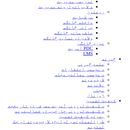
تدریسی مدیریت
د لابراتوارونه مدیریت
روغتون
سرطبابت
داخله څانګه
جراحی څانګه
ماشومانو څانګه
ولادی او نسایي څانګه
نوری څانګی
PDC آمریت
LMS
څیړنه
علمي څیړنې
د مؤسسې انتشارات
د مؤسسې مهالنۍ مجله
لارښودونه
پلانونه
مجلې
ژورنال
کیفیت تضمین
د کیفیت لو‌ړونې آمریت معرفی او تاریخچه
د کیفیت لوړونې چارچوب او فعالیتونه
بهرني کیفیت تضمین
طرزالعملونه، لوایح، لارښودونه او چک
لستونه