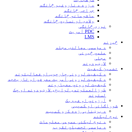
د زړه د ناروغیو څانګه
جراحی څانګه
ماشومانو څانګه
ولادی او نسایي څانګه
نوری څانګې
PDC آمریت
LMS
څیړنه
د مؤسسې مهالنۍ مجله
علمي څیړنې
مجلې
لارښودونه
تضمین کیفیت
د کیفیت لوړونې چارچوب او فعالیتونه
د کیفیت لو‌ړونې آمریت معرفي او تاریخچه
کیفیت لوړوني معیارونه
طرزالعملونه، لوایح، لارښودونه او چک
لستونه
آرزوني او فیډبک
شوراګانې او کمېټې
د برښنایې زده کړو کمېټه
نوم لیکنه
د نوم لیکنې عمومې معلومات
د مؤسسې تحصیلي تقویم