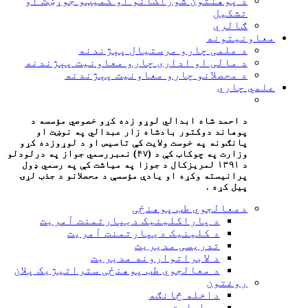
د پوهنتون شوراګانو او کمیټو جوړښت او
تشکیل
ګالري
معاونیتونه
د علمی چارو مرستیال پېژندنه
د مالی او اداری چارو معاونیت پېژندنه
د محصلانو چارو معاونیت پېژندنه
علمي چاري
د احمد شاه ابدالي لوړو زده کړو خصوصي مؤسسه د
پوهاند دوکتور بادشاه زار عبدالي په نوښت او
پانګونه په خوست ولایت کې تاسیس او د لوړوزده کړو
وزارت په چوکاټ کې د (۴۷) نمبررسمي جواز په درلودلو
د ۱۳۹۱ لمریزکال د جوزا په مياشت کې په رسمي ډول
پرانيسته وکړه او يادې مؤسسې د محصلانو د جذب لړۍ
پیل کړه .
دمعالجوي طب پوهنځی
د پاراکلینیک دیپارتمنت آمریت
د کلینیک دیپارتمنت آمریت
تدریسی مدیریت
د لابراتوارونه مدیریت
د معالجوي طب پوهنځی ستراتیژیک پلان
روغتون
داخله څانګه
سرطبابت