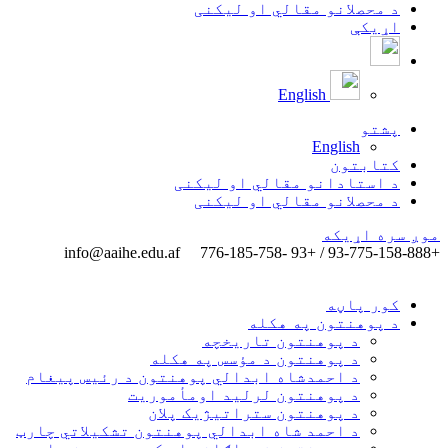
د محصلانو مقالي او لیکنی
اړیکې
English
پشتو
English
کتابتون
د استادانو مقالي او لیکنی
د محصلانو مقالي او لیکنی
موږ سره اړیکه
info@aaihe.edu.af
+93-775-158-888 / +93 -776-185-758
کور پاڼه
د پوهنتون په هکله
د پوهنتون تاریخچه
د پوهنتون د مؤسس په هکله
د احمدشاه ابدالي پوهنتون د رئیس پیغام
د پوهنتون لرلید اومأموریت
د پوهنتون ستراتیژیک پلان
د احمد شاه ابدالي پوهنتون تشکیلاتي چارټ