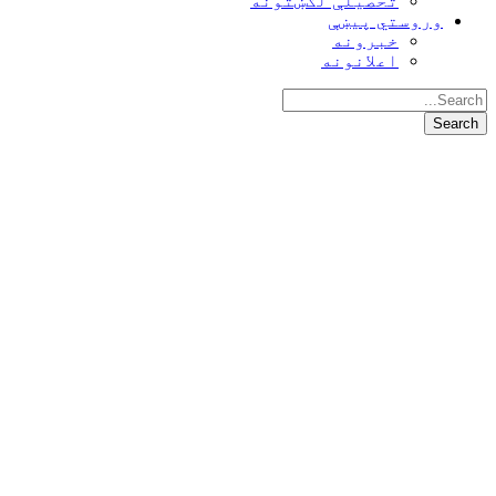
تحصیلې لګښتونه
وروستي پیښې
خبرونه
اعلانونه