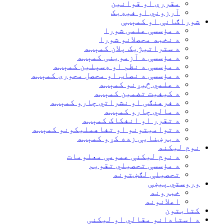
مقررې او قوانین
آرزوني او فیډبک
شوراګانې او کمېټې
د مؤسسې علمی شورا
د نخبه محصلانو شورا
د ستراتیژیک پلان کمېټه
د مؤسسې د آزموینی کمېټه
د مؤسسې د نظم او ډسپلین کمېټه
د مؤسسې د نصاب او محصل محوری کمېټه
د علمي څیړنو کمېټه
د کیفیت تضمین کمېټه
د فرهنګی او نشراتي چارو کمېټه
د مالي چارو کمېټه
د تقرر او انفکاک کمېټه
د توامیتونو او تفاهملیکونو کمېټه
د برښنایې زده کړو کمېټه
نوم لیکنه
د نوم لیکنې عمومې معلومات
د مؤسسې تحصیلي تقویم
تحصیلې لګښتونه
وروستي پیښې
خبرونه
اعلانونه
کتابتون
د استادانو مقالي او لیکنی