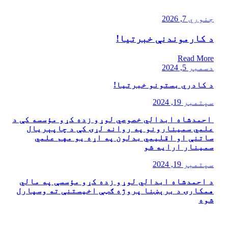
جنوري 7, 2026
د کارموندنې خبرتیا!
Read More
دسمبر 5, 2024
د کادري بستونو خبرتیا!
سپتمبر 19, 2024
‏‎ احمدشاه ابدالي خصوصي لوړو زده کړو مؤسسه کې د
علمي سمینارونو په روانه لړۍ کې د چاپېریال
ساتنې او اقلیمي بدلون په اړه یو مهم علمي
سمینار ارایه شو
سپتمبر 19, 2024
د احمدشاه ابدالي لوړو زده کړو مؤسسې په مالي
همکارۍ د برېښنا پروژه ګټې اخیستنې ته وسپارل
شوه