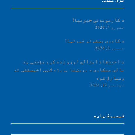
د کارموندنې خبرتیا!
جنوري 7, 2026
د کادري بستونو خبرتیا!
دسمبر 5, 2024
د احمدشاه ابدالي لوړو زده کړو مؤسسې په
مالي همکارۍ د برېښنا پروژه ګټې اخیستنې ته
وسپارل شوه
سپتمبر 19, 2024
فیسبوک پاڼه