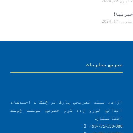
جنوري 22, 2024
خبرتیا!
جنوري 17, 2024
عمومي معلومات
ازادی مینه تفریحی پارک تر څنګ د احمدشاه
ابدالي لوړو زده کړو خصوصي موسسه ځوست
افغانستان.
93-775-158-888+