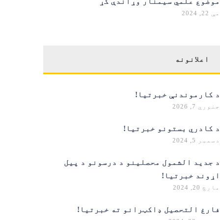
موضوع علمي سیمنار وړاندې کړ
مې 22, 2024
اعلانونه
د کارموندنې خبرتیا!
جنوري 7, 2026
د کادري بستونو خبرتیا!
دسمبر 5, 2024
د جدید الشمول محصلینو د درسونو د پیل
اړوند خبرتیا!
مارچ 20, 2024
فارغ التحصیل ډاکټرانو ته خبرتیا!