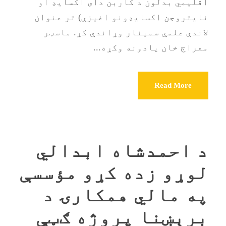
اقليمي بدلون د کاربن دای اکسايډ او
نایتروجن اکسايډونو اغيزې) تر عنوان
لاندې علمي سمینار وړاندې کړ. ‏‎ماسټر
معراج خان یادونه وکړه...
Read More
د احمدشاه ابدالي
لوړو زده کړو مؤسسې
په مالي همکارۍ د
برېښنا پروژه ګټې