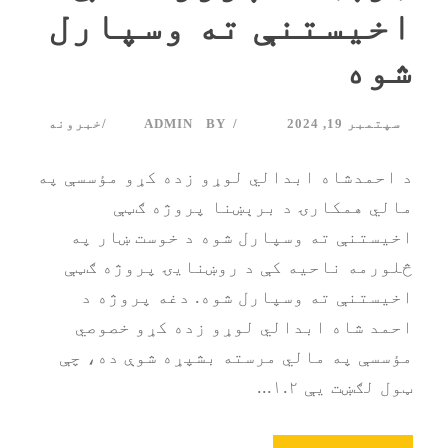
اخیستنې ته وسپارل
شوه
سپتمبر 19, 2024
BY
ADMIN
خبرونه
د احمدشاه ابدالي لوړو زده کړو مؤسسې په
مالي همکارۍ د برېښنا پروژه ګټې
اخیستنې ته وسپارل شوه د خوست ښار په
څلورمه ناحیه کې د روښنایۍ پروژه ګټې
اخیستنې ته وسپارل شوه. دغه پروژه د
احمد شاه ابدالي لوړو زده کړو خصوصي
مؤسسې په مالي مرسته بشپړه شوې ده، چې
ټول لګښت یې ۱.۲...