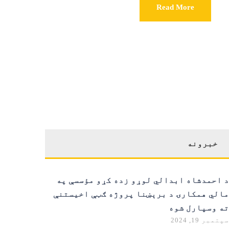
Read More
خبرونه
د احمدشاه ابدالي لوړو زده کړو مؤسسې په
مالي همکارۍ د برېښنا پروژه ګټې اخیستنې
ته وسپارل شوه
سپتمبر 19, 2024