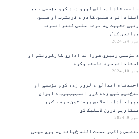
د احمدشاه ابدالي لوړو زده کړو مؤسسې دوو
استادانو د علمي کادر د غړیتوب او علمي
رتبې تثبیت په موخه علمي کنفرانسونه
وړاندې کړل
جون 24, 2024
د مؤسسې رهبري شورا له اداري کارکوونکو او
استادانو سره ناسته وکړه
جون 10, 2024
احمدشاه ابدالي د لوړو زده کړو مؤسسې او
منځنیو طبي زده کړو انسټیټیوټ د ایران
هېواد آزاد اسلامي پوهنتون سره د ګډو
همکاریو تړون لاسلیک کړ
جون 9, 2024
متخصص ډاکټر عصمت الله څپاند په یوې مهمې