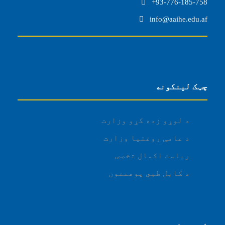
93-776-185-758+
info@aaihe.edu.af
چټک لینکونه
د لوړو زده کړو وزارت
د عامې روغتیا وزارت
ریاست اکمال تخصص
د کابل طبي پوهنتون
نوې پیښې