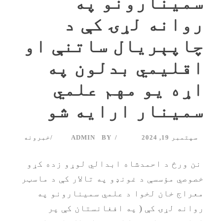
سمینارونو په
روانه لړۍ کې د
چاپېریال ساتنې او
اقلیمي بدلون په
اړه یو مهم علمي
سمینار ارایه شو
سپتمبر 19, 2024
BY
ADMIN
خبرونه
‏‎ نن ورځ د احمدشاه ابدالي لوړو زده کړو
خصوصي مؤسسې د غونډو په تالار کې د ماسټر
معراج خان لخوا د علمي سمینارونو په
روانه لړۍ کې ( په افغانستان کې پر