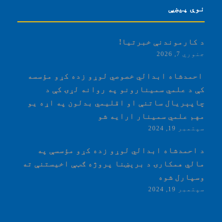
نوې پیښې
د کارموندنې خبرتیا!
جنوري 7, 2026
‏‎ احمدشاه ابدالي خصوصي لوړو زده کړو مؤسسه
کې د علمي سمینارونو په روانه لړۍ کې د
چاپېریال ساتنې او اقلیمي بدلون په اړه یو
مهم علمي سمینار ارایه شو
سپتمبر 19, 2024
د احمدشاه ابدالي لوړو زده کړو مؤسسې په
مالي همکارۍ د برېښنا پروژه ګټې اخیستنې ته
وسپارل شوه
سپتمبر 19, 2024