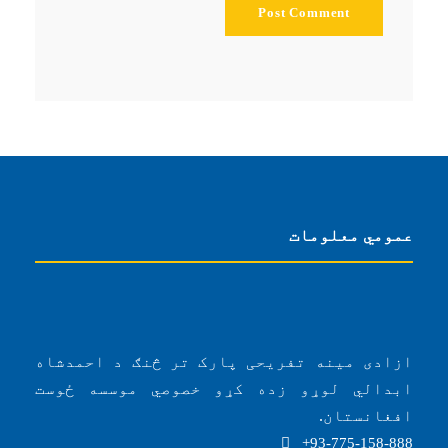
عمومي معلومات
ازادی مینه تفریحی پارک تر څنګ د احمدشاه
ابدالي لوړو زده کړو خصوصي موسسه ځوست
افغانستان.
93-775-158-888+