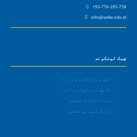
93-776-185-758+
info@aaihe.edu.af
چټک لینکونه
د لوړو زده کړو وزارت
د عامې روغتیا وزارت
ریاست اکمال تخصص
د کابل طبي پوهنتون