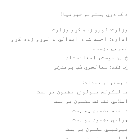
د کادري بستونو خبرتیا!
وزارت: لوړو زده کړو وزارت
اداره: احمد شاه ابدالي د لوړو زده کړو
خصوصي مؤسسه
ځای: خوست، افغانستان
څانګه: معالجوي طب پوهنځی
د بستونو تعداد:
مالیکولي بیولوژي مضمون یو بست
اسلامي ثقافت مضمون یو بست
داخله مضمون یو بست
جراحي مضمون یو بست
بیوشیمي مضمون یو بست
اناټومي مضمون یو بست