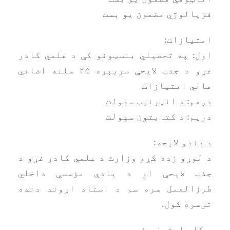
فزیالوژي مضمون یو بست
امتیازات:
اول: په تحصیلي بنسټونو کې د علمي کادر
غړو د جذب لایحې سربېره ۲۵ سلنه اضافي
مالي امتیازات
دوهم: د انټرنیټ سهولت
دریم: د کتابتون سهولت
د دندو لایحه:
د لوړو زده کړو وزارت د علمي کادر غړو د
جذب لایحې او د یادې مؤسسې داخلي
طرزالعمل سره سم د استاد اړوند دنده
ترسره کول.
د کار اړتیاوې: