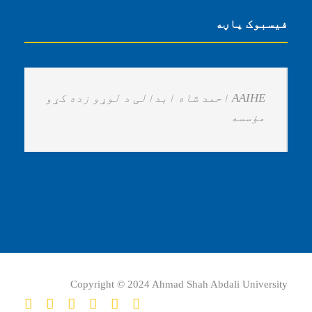
فیسبوک پاڼه
‏AAIHE احمد شاه ابدالی د لوړو زده کړو
مؤسسه ‏
Copyright © 2024 Ahmad Shah Abdali University