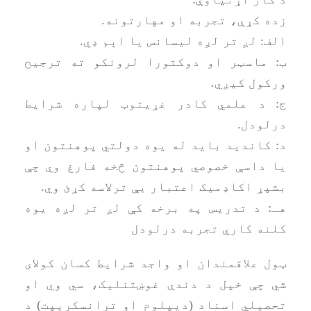
زده کړې، تجربه او مهارتونه.
الف: لږ تر لږه لیسانس یا اېم ډي.
ب: ماسټر او دوکتورا لرونکو ته ترجیح
ورکول کیږي.
ج: د علمي کادر غړیتوب لپاره شرایط
درلودل.
د: کاندید باید له یوه دولتي پوهنتون او
یا داسې خصوصي پوهنتون څخه فارغ وي چې
بشپړ اکاډمیک اعتبار یې ترلاسه کړئ وي.
هـ: د تدریس په برخه کې لږ تر لږه یوه
کلنه کاري تجربه درلودل
ټول علاقمندان او واجد شرایط کسان کولای
شي چې خپل د دندې غوښتنلیک، سي وي او
تحصیلي اسناد (دیپلوم او ترانسکریپت) د