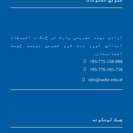
ازادی مینه تفریحی پارک تر څنګ د احمدشاه
ابدالي لوړو زده کړو خصوصي موسسه ځوست
افغانستان.
93-775-158-888+
93-776-185-758+
info@aaihe.edu.af
چټک لینکونه