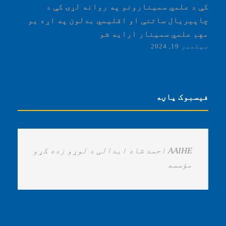
کې د علمي سمینارونو په روانه لړۍ کې د
چاپېریال ساتنې او اقلیمي بدلون په اړه یو
مهم علمي سمینار ارایه شو
سپتمبر 19, 2024
فیسبوک پاڼه
‏AAIHE احمد شاه ابدالی د لوړو زده کړو
مؤسسه ‏