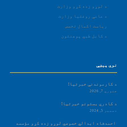
د لوړو زده کړو وزارت
د عامې روغتیا وزارت
ریاست اکمال تخصص
د کابل طبي پوهنتون
نوې پیښې
د کارموندنې خبرتیا!
جنوري 7, 2026
د کادري بستونو خبرتیا!
دسمبر 5, 2024
‏‎ احمدشاه ابدالي خصوصي لوړو زده کړو مؤسسه