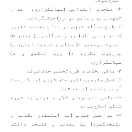
اصلاح شود.
۲- صفحات ابتدایی (سپاسگزاری، اهدا،
تعهدنامه و سایر موارد) حذف گردند.
۳ .طرح مسألۀ تیزس در قالب مقدمه تغییر
کند، یعنی الف) بیان مسأله، ب) هدف، ج)
اهمیت موضوع، د( سؤال و فرضیۀ اصلی، و)
چارچوب نظری، ه) روش تحقیق و ط)
سپاسگزاری.
۴- باقی بخش‌های طرح تحقیق حذف شوند.
۵- فصل چارچوب نظری حذف شود، اما کاربست
آن در مقدمه اضافه شود.
۶-تمامی عنوان‌های کلان و فرعی به شیوه
کتاب اصلاح شوند.
۷- هر فصل کتاب (به استثنای مقدمه و
نتیجه‌گیری) یک مقدمه و نتیجه داشته