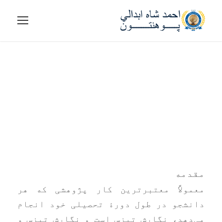
مراحل تبدیل تیزس به
کتاب
مقدمه
معمولاًً معتبرترین کار پژوهشی که هر
دانشجو در طول دورۀ تحصیلی خود انجام
می‌دهد، نگارش تیزس است و نگارش تیزس و