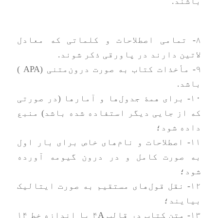
باشند.
۸- تمامی اصطلاحات و کلماتی که معادل
لاتین دارند در پاورقی ذکر شوند.
۹- مأخذات کتاب به صورت درون‌متنی (APA )
باشد.
۱۰- برای همۀ جدول‌ها و آمارها (در صورتی
که از جایی دیگر استفاده شده باشد) منبع
داده شود؛
۱۱- اصطلاحات و نام‌های خاص برای بار اول
به صورت کامل و در درون گیومه آورده
شود؛
۱۲- نقل قول‌های مستقیم به صورت ایتالیک
بیایند؛
۱۳- متن کتاب در قالب ۴A‌ با اندازه خط ۱۴