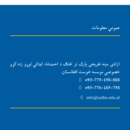
عمومي معلومات
ازادی مینه تفریحی پارک تر څنګ د احمدشاه ابدالي لوړو زده کړو
خصوصي موسسه ځوست افغانستان.
93-775-158-888+
93-776-185-758+
info@aaihe.edu.af