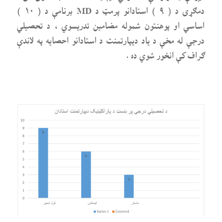
دمګړی د ( ۹ ) استادانو پرمټ د MD برنامې د ( ۱۰ )
اساسي او پوهنتون شموله مضامین تدریسوي ، د تحصیلي
درجې له مخې د یاد ديپارتمنت د استادانو احصایه په لاندې
ګراف کې انځور شوي ده .