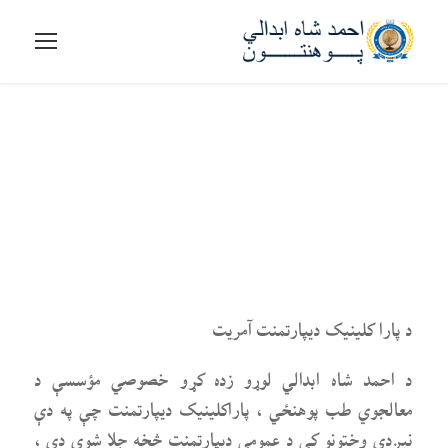
د پارا کلینیک
دیپارتمنت آمریت
د پارا کلینیک دیپارتمنت آمریت
د احمد شاه ابدالي لوړو زده کړو خصوصي مؤسسې د
معالجوي طب پوهنځي ، پاراکلینیک دیپارتمنت چې په دې
نیږدې وختونو کې د عمومي ديپارتمنت څخه جلا شوی دی ،