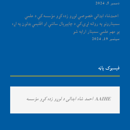
دسمبر 5, 2024
‏‎ احمدشاه ابدالي خصوصي لوړو زده کړو مؤسسه کې د علمي
سمینارونو په روانه لړۍ کې د چاپېریال ساتنې او اقلیمي بدلون په اړه
یو مهم علمي سمینار ارایه شو
سپتمبر 19, 2024
فیسبوک پاڼه