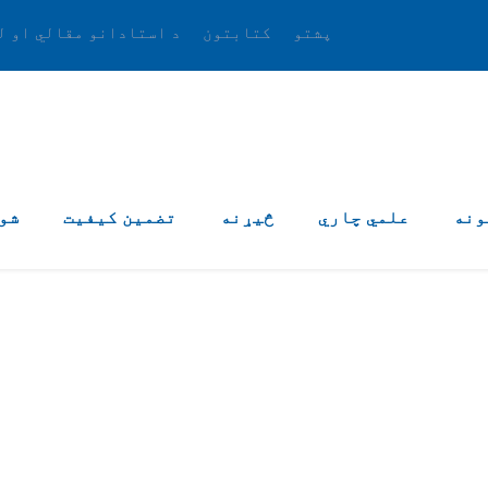
پشتو
کتابتون
د استادانو مقالي او ل
ونه
علمي چاري
څیړنه
تضمین کیفیت
شو