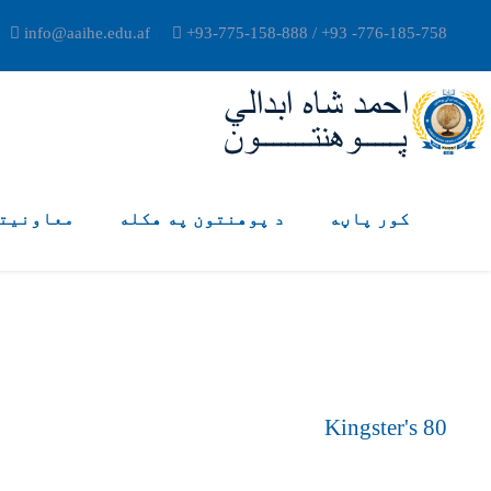
info@aaihe.edu.af
+93-775-158-888 / +93 -776-185-758
کور پاڼه
د پوهنتون په هکله
معاونیت
Kingster's 80
Campus