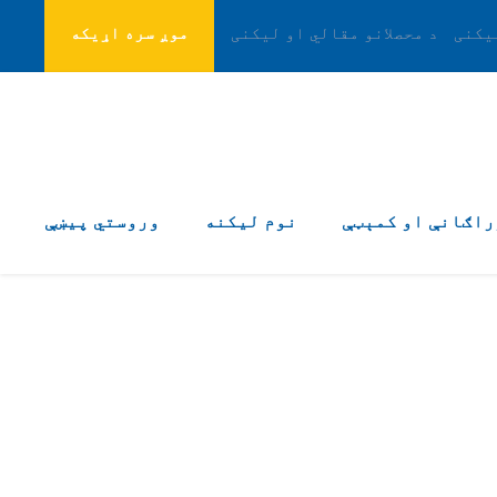
یکنی
د محصلانو مقالي او لیکنی
موږ سره اړیکه
راګانې او کمېټې
نوم لیکنه
وروستي پیښې