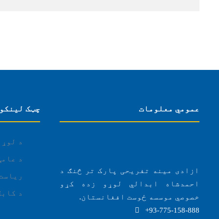
عمومي معلومات
چټک لینکو
د لوړو
د عامې
ازادی مینه تفریحی پارک تر څنګ د
ریاست 
احمدشاه ابدالي لوړو زده کړو
د کابل
خصوصي موسسه ځوست افغانستان.
93-775-158-888+