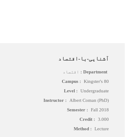
آشنایی-با-اقتصاد
Department :
اقتصاد
Campus :
Kingster's 80
Level :
Undergraduate
Instructor :
Albert Coman (PhD)
Semester :
Fall 2018
Credit :
3.000
Method :
Lecture