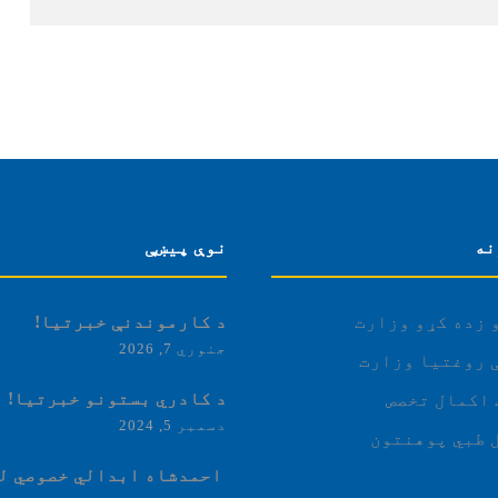
نه
نوې پیښې
 زده کړو وزارت
د کارموندنې خبرتیا!
جنوري 7, 2026
 روغتیا وزارت
د کادري بستونو خبرتیا!
اکمال تخصص
دسمبر 5, 2024
 طبي پوهنتون
‏‎ احمدشاه ابدالي خصوصي ل