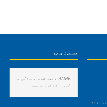
فیسبوک پاڼه
‏AAIHE احمد شاه ابدالی د
لوړو زده کړو مؤسسه ‏
وړو زده